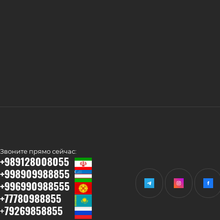
Звоните прямо сейчас:
+989128008055
+998909988855
+996990988555
+77780988855
+
79269858855