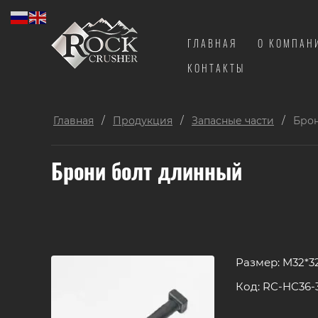
ГЛАВНАЯ
О КОМПАН
КОНТАКТЫ
Главная
/
Продукция
/
Запасные части
/
Брон
Брони болт длинный
Размер: M32*3
Код: RC-HC36-3