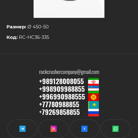
Размер:
Ø 450-50
Код:
RC-HC36-335
rockcrushercompany@gmail.com
+989128008055
+998909988855
+996990988555
+77780988855
+
79269858855