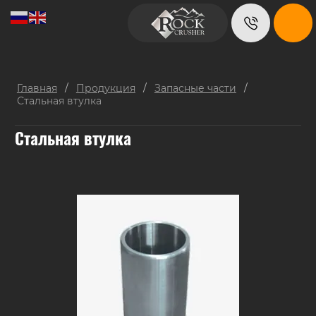
Главная
/
Продукция
/
Запасные части
/
Стальная втулка
Стальная втулка