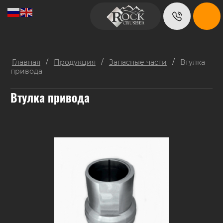
Главная
/
Продукция
/
Запасные части
/
Втулка
привода
Втулка привода